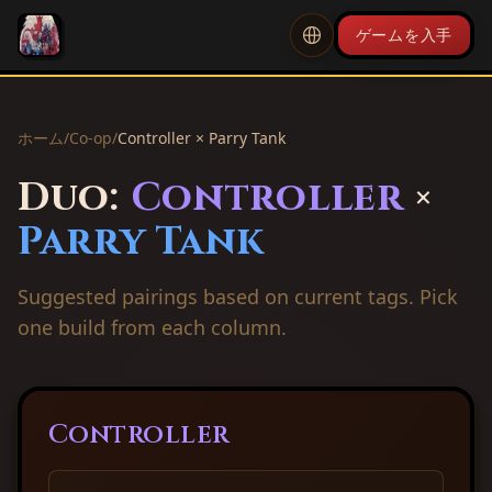
ゲームを入手
ホーム
/
Co-op
/
Controller × Parry Tank
Duo:
Controller
×
Parry Tank
Suggested pairings based on current tags. Pick
one build from each column.
Controller