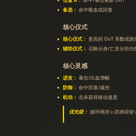
位置 B：
命中/暴击刷新 DoT
备选：
命中吸血或回复
核心仪式
核心仪式：
更高的 DoT 系数或
辅助仪式：
召唤分身/亡灵分担仇
核心灵感
进攻：
暴击/出血增幅
防御：
命中回复/减伤
机动：
击杀获得移动速度
优先级：
循环维持 ≥ 防御容错