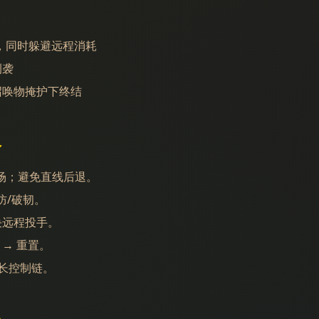
，同时躲避远程消耗
侧袭
在召唤物掩护下终结
略
场；避免直线后退。
防/破韧。
决远程投手。
发 → 重置。
长控制链。