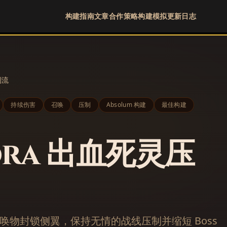
构建指南
文章
合作策略
构建模拟
更新日志
制流
持续伤害
召唤
压制
Absolum 构建
最佳构建
dra 出血死灵压
唤物封锁侧翼，保持无情的战线压制并缩短 Boss