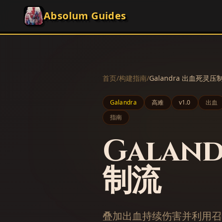
Absolum Guides
首页
/
构建指南
/
Galandra 出血死灵压
Galandra
高难
v
1.0
出血
指南
Galan
制流
叠加出血持续伤害并利用召