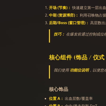
开场 (节奏)：
快速建立第一层出血；
中期 (资源博弈)：
利用召唤物占据
后期/Boss (窗口管理)：
高层数出血
技巧：
在爆发前通过控制或位
核心组件 (饰品 / 仪式 
我们使用
功能位说明
，以便您
核心饰品
位置 A：
出血层数/覆盖率