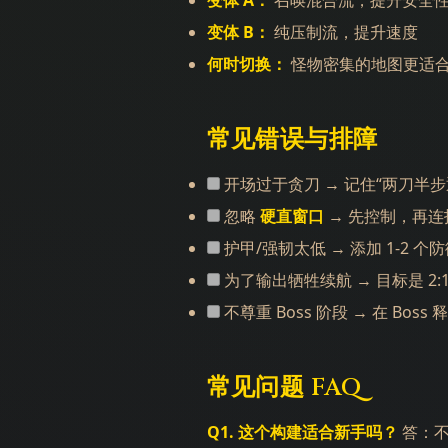
变体 A：
召唤混合流，提升安全
变体 B：
纯压制流，提升速度
何时切换：
怪物密集的地图更适
常见错误与排障
开场过于贪刀 → 记住“两刀半步
忽略
硬直窗口
→ 先控制，再连
护甲/强韧太低 → 添加 1-2 个
为了输出牺牲续航 → 目标是 2:
不尊重 Boss 阶段 → 在 Bo
常见问题 FAQ
Q1. 这个构建适合新手吗？
答：不