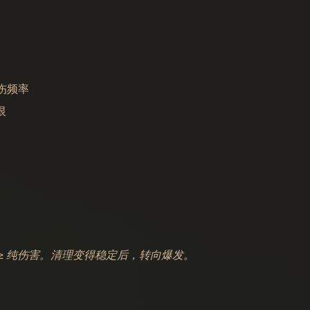
跳伤频率
恨
 ≥ 纯伤害。清理变得稳定后，转向爆发。