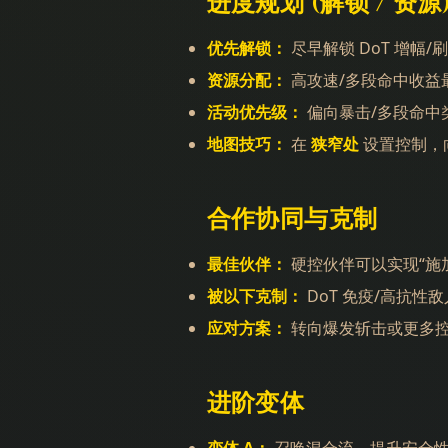
进度规划 (解锁 / 资源
优先解锁：
尽早解锁 DoT 增幅/
资源分配：
高攻速/多段命中收益
活动优先级：
偏向暴击/多段命中
地图技巧：
在
狭窄处
设置控制，向
合作协同与克制
最佳伙伴：
硬控伙伴可以实现“施加 
被以下克制：
DoT 免疫/高抗性敌
应对方案：
转向爆发斩击或更多
进阶变体