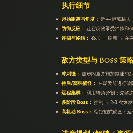
执行细节
起始距离与角度：
近-中距离粘人
防御反应：
让召唤物承受冲锋和
连招与终结：
叠加 → 刷新 → 
敌方类型与 Boss 策
冲刺怪：
侧步闪避并施加减速/控
持盾/高强韧怪：
在爆发前进行破
远程集群：
利用转角分割；先解
多阶段 Boss：
控制 → 2-3 次爆
高机动 Boss：
缩短招式硬直；延